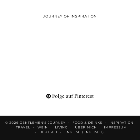
JOURNEY OF INSPIRATION
Folge auf Pinterest
© 2026
GENTLEMEN'S JOURNEY
FOOD & DRINKS
INSPIRATION
TRAVEL
WEIN
LIVING
ÜBER MICH
IMPRESSUM
DEUTSCH
ENGLISH
(
ENGLISCH
)