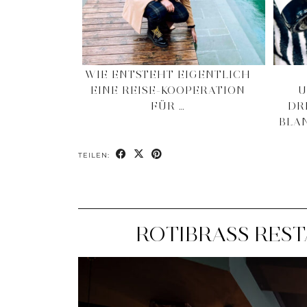
WIE ENTSTEHT EIGENTLICH
EINE REISE-KOOPERATION
U
FÜR …
DR
BLA
TEILEN:
ROTIBRASS REST