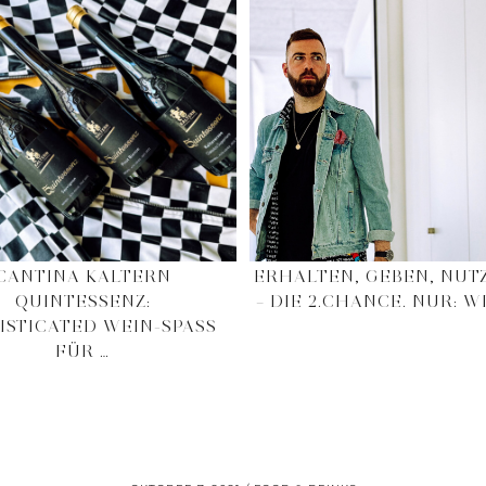
CANTINA KALTERN
ERHALTEN, GEBEN, NUT
QUINTESSENZ:
– DIE 2.CHANCE. NUR: WI
ISTICATED WEIN-SPASS F
ÜR …