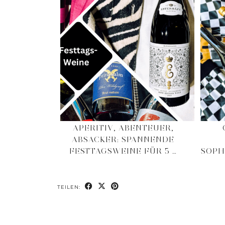
APERITIV, ABENTEUER,
ABSACKER: SPANNENDE
FESTTAGSWEINE FÜR 5 …
SOPH
TEILEN: