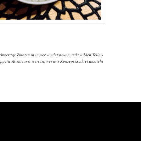
wertige Zutaten in immer wieder neuen, teils wilden Teller-
etit-Abenteurer wert ist, wie das Konzept konkret aussieht