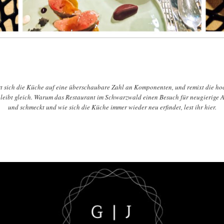
 sich die Küche auf eine überschaubare Zahl an Komponenten, und remixt die hoch
ibt gleich. Warum das Restaurant im Schwarzwald einen Besuch für neugierige App
und schmeckt und wie sich die Küche immer wieder neu erfindet, lest ihr hier.