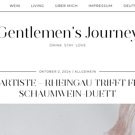
WEIN
LIVING
ÜBER MICH
IMPRESSUM
DEUT
Gentlemen's Journe
DRINK. STAY. LOVE
OKTOBER 2, 2024
ALLGEMEIN
’ARTISTE – RHEINGAU TRIFFT 
SCHAUMWEIN-DUETT