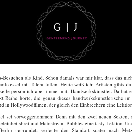
-Besuchen als Kind. Schon damals war mir klar, dass das nich
rankkessel mit Talent fallen. Heute weiß ich: Artisten gibts 
weile persönlich aber immer mit: Handwerkskünstler. Da hat 
kt-Reihe hörte, die genau dieses handwerkskünstlerische 
d in Hollywoodfilmen, der gleich den Einbrechern eine Lektion
l sei vorweggenommen: Denn mit den zwei neuen Sekten, die
leinheitsbrei und Mainstream-Bubbles eine tasty Lektion. Und 
Berlin gegründet, verlegte den Standort später nach Met