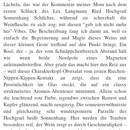
Lächeln, das war der Kommentar meiner Mom nach dem
ersten Schluck des Lex Langmann Ried Hochgrail
Sonnenhang Schilcher, während sie scherzhaft die
Weinflasche zu sich zog, mit diesen “geb ich nicht mehr
her”-Vibes. Die Beschreibung fang ich damit an, weil es
einfach die Begeisterung und Magie dieses Weins mit
dieser kleinen Geste treffend auf den Punkt bringt. Ein
Rosé, der – ja, der vom Schnäppchenbereich Abstand hält
wie wenn beide Nordpole eines Magneten
aufeinandertreffen. Aber grade das macht hier den Reiz aus
– weil dieser Charakterkopf-Obstsalat vom ersten Riechen-
Nippen-Kippen-Kontakt an zeigt, dass da eine
Persönlichkeit im Glas steckt, die auf ein classy
strukturiertes Aromen-Abenteuer mitnimmt. Allein schon
die leuchtend rote Farbe, irgendwo zwischen Rostrot und
Kupfer glänzend, macht neugierig. Die sonnenverwöhnteste
und gleichzeitig sehr windexponierte Parzelle des
Hochgrail heißt Sonnenhang. Hier werden die Trauben
besonders reif, der Wein zeigt es durch Geschmeidigkeit –