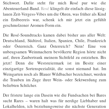
Stichwort. Dafür steht für mich Rosé pur wie die
Abenteuerland-Band.
Rosé
klingelt dir einfach diese lässig-
lauen Zeit-Vergess-Vibes um die Ohren, was früher als Kind
ein Erdbeereis war, schenk ich mir jetzt ein gefühlt
geschmolzener Aromen-Form ein.
Die Rosé-Soundtracks kamen dabei bisher aus aller Welt:
Deutschland, Südtirol, Italien, Spanien, Chile, Frankreich
oder Österreich. Ganz Österreich? Nein! Eine von
unbeugsamen Weinmachern bevölkerte Region hörte nicht
auf, ihren Zaubertrank meinem Sichtfeld zu entziehen. Bis
jetzt! Denn die Weststeiermark ist im Besitz einer
einzigartige Sortenspezialität, die sonst niemand hat. Im
Weingarten noch als Blauer Wildbacher bezeichnet, werden
die Trauben im Zuge ihrer Wein- oder Sektwerdung zum
beliebten Schilcher.
Der fristete lange ein Dasein wie die Fundsachen bei Bares
sucht Rares – waren halt was für nerdige Liebhaber und
Lokalhelden, ich beziehungsweise die nächste Generation