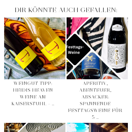
DIR KÖNNTE AUCH GEFALLEN:
WEINGUT TIPP:
APERITIV,
HEIDIS HEAVEN
ABENTEUER,
WEINE AM
ABSACKER:
KAISERSTUHL – …
SPANNENDE
FESTTAGSWEINE FÜR
5 …