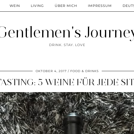
WEIN
LIVING
ÜBER MICH
IMPRESSUM
DEUT
Gentlemen's Journe
DRINK. STAY. LOVE
OKTOBER 4, 2017
FOOD & DRINKS
TASTING: 5 WEINE FÜR JEDE SI