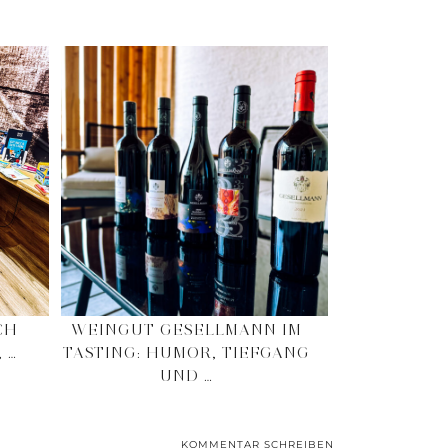
CH
WEINGUT GESELLMANN IM
 …
TASTING: HUMOR, TIEFGANG
UND …
KOMMENTAR SCHREIBEN