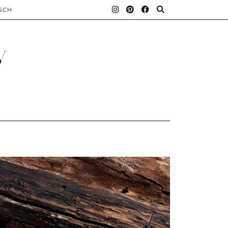
SCH
y
S