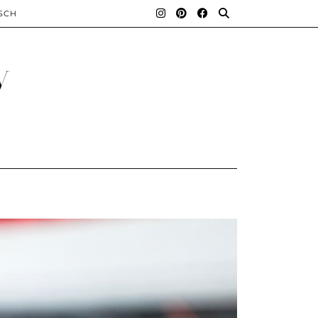
SCH
y