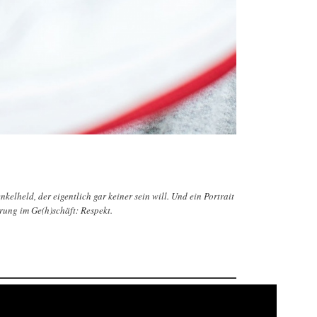
lheld, der eigentlich gar keiner sein will. Und ein Portrait
rung im Ge(h)schäft: Respekt.