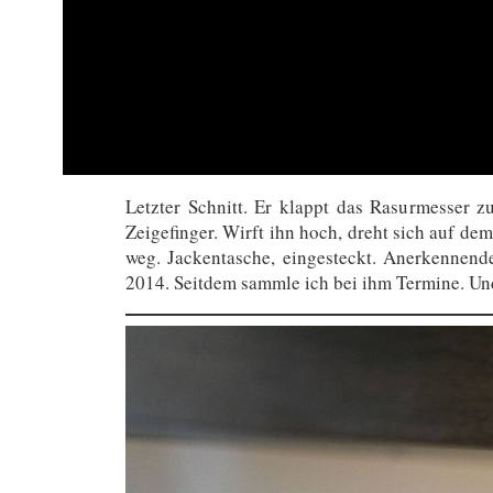
Letzter Schnitt. Er klappt das Rasurmesser
Zeigefinger. Wirft ihn hoch, dreht sich auf de
weg. Jackentasche, eingesteckt. Anerkennend
2014. Seitdem sammle ich bei ihm Termine. Und 