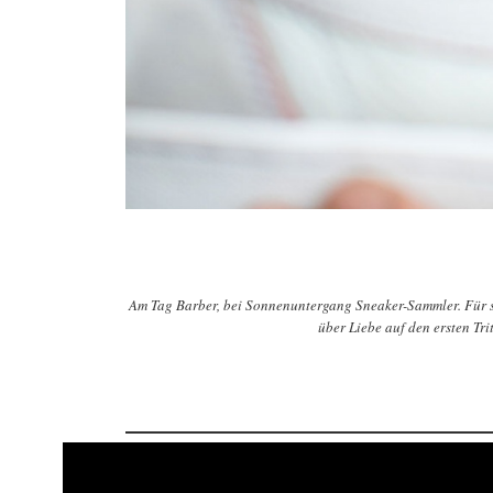
Am Tag Barber, bei Sonnenuntergang Sneaker-Sammler. Für sei
über Liebe auf den ersten Tr