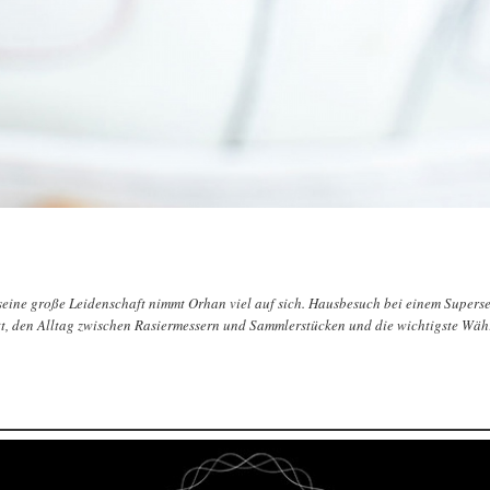
ne große Leidenschaft nimmt Orhan viel auf sich. Hausbesuch bei einem Supersenke
itt, den Alltag zwischen Rasiermessern und Sammlerstücken und die wichtigste Wäh