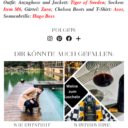
Outfit: Anzughose und Jackett:
Tiger of Sweden
; Socken:
Item M6
, Gürtel:
Zara
; Chelsea Boots und T-Shirt:
Asos
,
Sonnenbrille:
Hugo Boss
FOLGEN:
DIR KÖNNTE AUCH GEFALLEN:
WIE ENTSTEHT
WINTERWEINE: