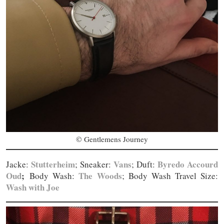
© Gentlemens Journey
Stutterheim
Vans
Byredo Accourd
Jacke:
; Sneaker:
; Duft:
Oud
;
The Woods
Body Wash:
; Body Wash Travel Size:
Wash with Joe