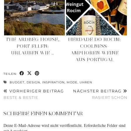
THE ARDBEG HOUSE,
HERDADE DO ROCIM:
PORT ELLEN:
COOLNESS-
URLAUBEN WIE …
AMPHOREN-WEINE
AUS PORTUGAL
TEILEN:
BUDGET
,
DESIGN
,
INSPIRATION
,
MODE
,
UHREN
VORHERIGER BEITRAG
NÄCHSTER BEITRAG
BESTE & BESTIE
RASIERT SCHÖN
SCHREIBE EINEN KOMMENTAR
Deine E-Mail-Adresse wird nicht veröffentlicht.
Erforderliche Felder sind
mit
*
markiert