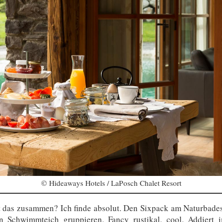
© Hideaways Hotels / LaPosch Chalet Resort
 das zusammen? Ich finde absolut. Den Sixpack am Naturbadesee
n Schwimmteich gruppieren. Fancy rustikal, cool. Addiert