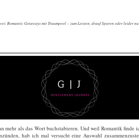
wei: Romantic Getaways mit Traumpool – zum Leisten, drauf Sparen oder leider n
n mehr als das Wort buchstabieren. Und weil Romantik finde i
zünden, hab ich mal versucht eine Auswahl zusammenzustel