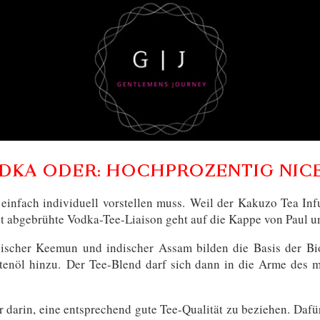
ODKA ODER: HOCHPROZENTIG NIC
h einfach individuell vorstellen muss. Weil der Kakuzo Tea I
üht abgebrühte Vodka-Tee-Liaison geht auf die Kappe von Paul u
sischer Keemun und indischer Assam bilden die Basis der Bio-
enöl hinzu. Der Tee-Blend darf sich dann in die Arme des m
r darin, eine entsprechend gute Tee-Qualität zu beziehen. Da