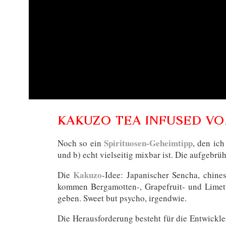
KAKUZO TEA INFUSED V
Spirituosen-Geheimtipp
Noch so ein
, den ic
und b) echt vielseitig mixbar ist. Die aufgebr
Kakuzo
Die
-Idee: Japanischer Sencha, chine
kommen Bergamotten-, Grapefruit- und Limett
geben. Sweet but psycho, irgendwie.
Die Herausforderung besteht für die Entwickle