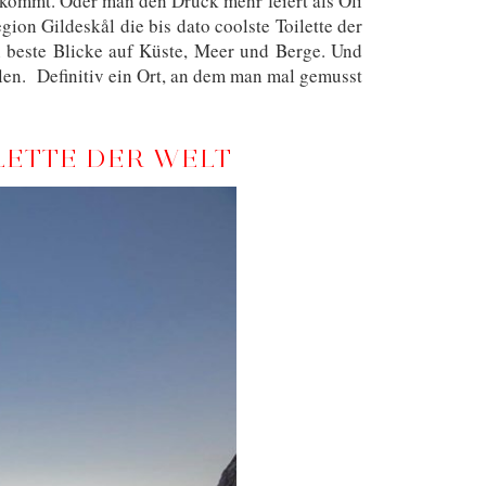
kommt. Oder man den Druck mehr feiert als Oli
ion Gildeskål die bis dato coolste Toilette der
 beste Blicke auf Küste, Meer und Berge. Und
en. Definitiv ein Ort, an dem man mal gemusst
LETTE DER WELT