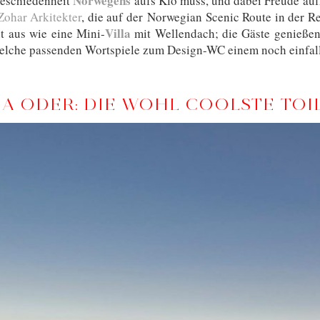
Norwegens
geschiedenheit
aufs Klo muss, und dabei Freude auf
ohar Arkitekter
, die auf der Norwegian Scenic Route in der Reg
Villa
ht aus wie eine Mini-
mit Wellendach; die Gäste genießen
welche passenden Wortspiele zum Design-WC einem noch einfall
A ODER: DIE WOHL COOLSTE TOI