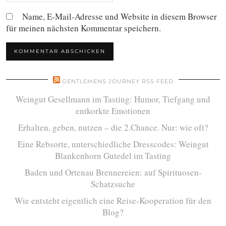
Name, E-Mail-Adresse und Website in diesem Browser
für meinen nächsten Kommentar speichern.
GENTLEMENS JOURNEY RSS FEED
Weingut Gesellmann im Tasting: Humor, Tiefgang und
entkorkte Emotionen
Erhalten, geben, nutzen – die 2.Chance. Nur: wie oft?
Eine Rebsorte, unterschiedliche Dresscodes: Weingut
Blankenhorn Gutedel im Tasting
Baden und Ortenau Brennereien: auf Spirituosen-
Schatzsuche
Wie entsteht eigentlich eine Reise-Kooperation für den
Blog?