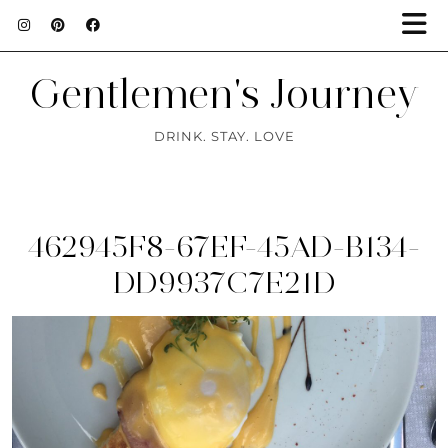
Gentlemen's Journey
DRINK. STAY. LOVE
462945F8-67EF-45AD-B134-
DD9937C7E21D