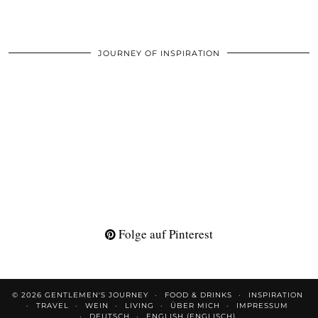
JOURNEY OF INSPIRATION
Folge auf Pinterest
© 2026
GENTLEMEN'S JOURNEY
FOOD & DRINKS
INSPIRATION
TRAVEL
WEIN
LIVING
ÜBER MICH
IMPRESSUM
DEUTSCH
ENGLISH
(
ENGLISCH
)