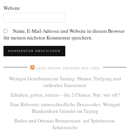
Website
Name, E-Mail-Adresse und Website in diesem Browser
für meinen nächsten Kommentar speichern.
GENTLEMENS JOURNEY RSS FEED
Weingut Gesellmann im Tasting: Humor, Tiefgang und
entkorkte Emotionen
Erhalten, geben, nutzen – die 2.Chance. Nur: wie oft?
Eine Rebsorte, unterschiedliche Dresscodes: Weingut
Blankenhorn Gutedel im Tasting
Baden und Ortenau Brennereien: auf Spirituosen-
Schatzsuche