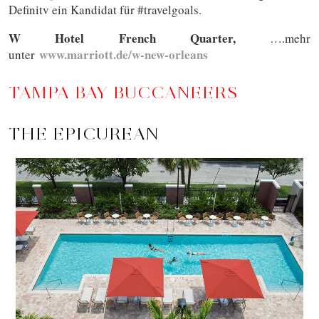
Definitv ein Kandidat für #travelgoals.
W Hotel French Quarter,
….mehr
www.marriott.de/w-new-orleans
unter
TAMPA BAY BUCCANEERS
THE EPICUREAN