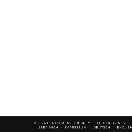
© 2026
GENTLEMEN'S JOURNEY
FOOD & DRINKS
ÜBER MICH
IMPRESSUM
DEUTSCH
ENGLIS