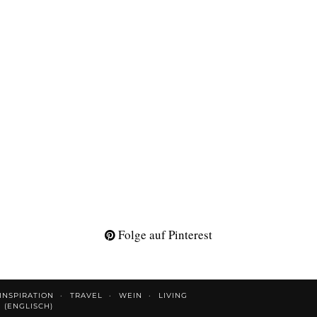
Folge auf Pinterest
INSPIRATION
TRAVEL
WEIN
LIVING
H
(
ENGLISCH
)