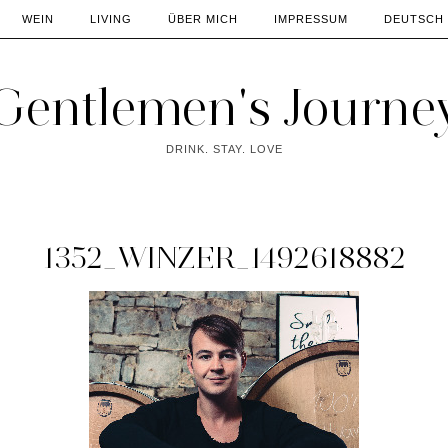
WEIN
LIVING
ÜBER MICH
IMPRESSUM
DEUTSCH
Gentlemen's Journe
DRINK. STAY. LOVE
1352_WINZER_1492618882