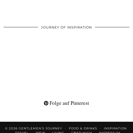
JOURNEY OF INSPIRATION
Folge auf Pinterest
© 2026
GENTLEMEN'S JOURNEY
FOOD & DRINKS
INSPIRATION
TRAVEL
WEIN
LIVING
ÜBER MICH
IMPRESSUM