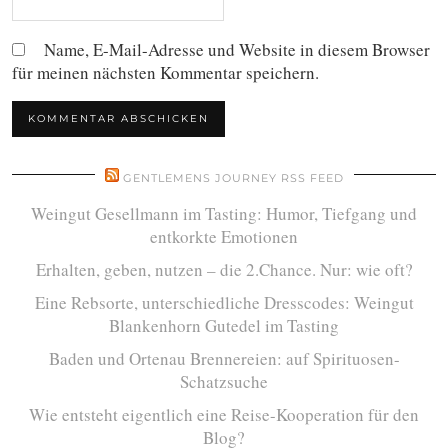
Name, E-Mail-Adresse und Website in diesem Browser
für meinen nächsten Kommentar speichern.
GENTLEMENS JOURNEY RSS FEED
Weingut Gesellmann im Tasting: Humor, Tiefgang und
entkorkte Emotionen
Erhalten, geben, nutzen – die 2.Chance. Nur: wie oft?
Eine Rebsorte, unterschiedliche Dresscodes: Weingut
Blankenhorn Gutedel im Tasting
Baden und Ortenau Brennereien: auf Spirituosen-
Schatzsuche
Wie entsteht eigentlich eine Reise-Kooperation für den
Blog?