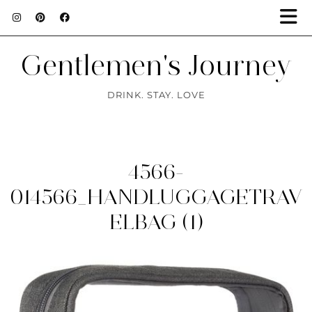
Gentlemen's Journey
DRINK. STAY. LOVE
4566-
014566_HANDLUGGAGETRAV
ELBAG (1)