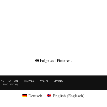
Folge auf Pinterest
INSPIRATION
TRAVEL
WEIN
LIVING
H
(
ENGLISCH
)
Deutsch
English
(
Englisch
)