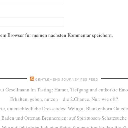
sem Browser für meinen nächsten Kommentar speichern.
GENTLEMENS JOURNEY RSS FEED
ut Gesellmann im Tasting: Humor, Tiefgang und entkorkte Emo
Erhalten, geben, nutzen – die 2.Chance. Nur: wie oft?
te, unterschiedliche Dresscodes: Weingut Blankenhorn Gutede
Baden und Ortenau Brennereien: auf Spirituosen-Schatzsuche
Wie entsteht eigentlich eine Reise-Kooperation für den Blog?