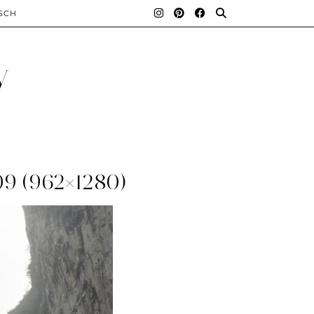
SCH
y
 (962×1280)