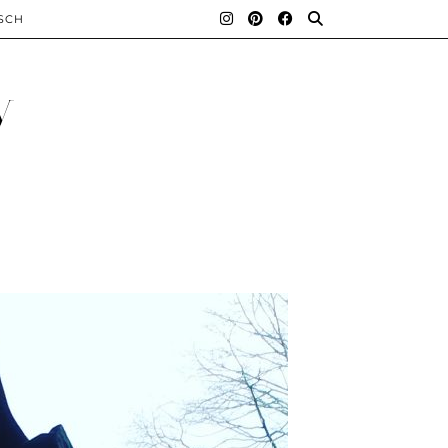
SCH
y