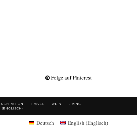
Folge auf Pinterest
INSPIRATION
TRAVEL
WEIN
LIVING
H
(
ENGLISCH
)
Deutsch
English
(
Englisch
)