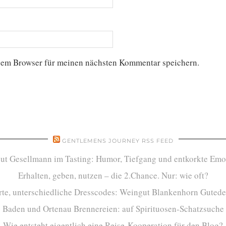
sem Browser für meinen nächsten Kommentar speichern.
GENTLEMENS JOURNEY RSS FEED
ut Gesellmann im Tasting: Humor, Tiefgang und entkorkte Emo
Erhalten, geben, nutzen – die 2.Chance. Nur: wie oft?
te, unterschiedliche Dresscodes: Weingut Blankenhorn Gutede
Baden und Ortenau Brennereien: auf Spirituosen-Schatzsuche
Wie entsteht eigentlich eine Reise-Kooperation für den Blog?