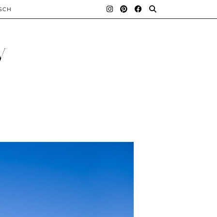
SCH
y