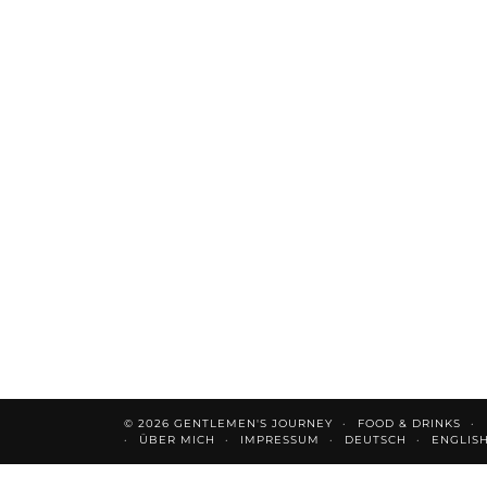
© 2026
GENTLEMEN'S JOURNEY
FOOD & DRINKS
ÜBER MICH
IMPRESSUM
DEUTSCH
ENGLIS