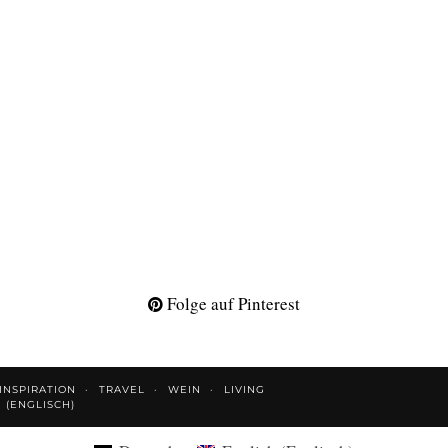
Folge auf Pinterest
INSPIRATION
TRAVEL
WEIN
LIVING
H
(
ENGLISCH
)