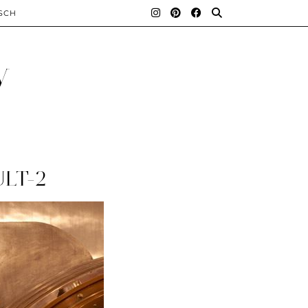
SCH
y
LT-2