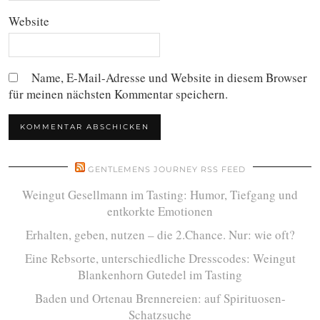
Website
Name, E-Mail-Adresse und Website in diesem Browser
für meinen nächsten Kommentar speichern.
GENTLEMENS JOURNEY RSS FEED
Weingut Gesellmann im Tasting: Humor, Tiefgang und
entkorkte Emotionen
Erhalten, geben, nutzen – die 2.Chance. Nur: wie oft?
Eine Rebsorte, unterschiedliche Dresscodes: Weingut
Blankenhorn Gutedel im Tasting
Baden und Ortenau Brennereien: auf Spirituosen-
Schatzsuche