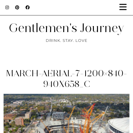
Gentlemen's Journey
DRINK. STAY. LOVE
MARCH-AERIAL-7-1200×840-
940X658_C