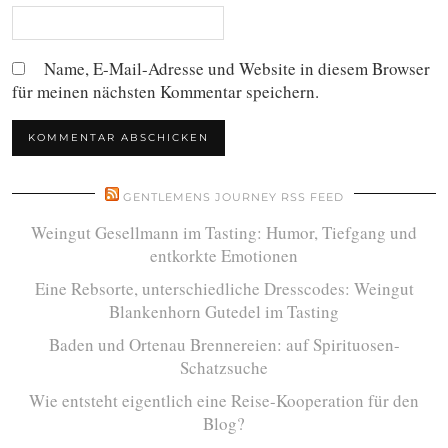
Name, E-Mail-Adresse und Website in diesem Browser
für meinen nächsten Kommentar speichern.
GENTLEMENS JOURNEY RSS FEED
Weingut Gesellmann im Tasting: Humor, Tiefgang und
entkorkte Emotionen
Eine Rebsorte, unterschiedliche Dresscodes: Weingut
Blankenhorn Gutedel im Tasting
Baden und Ortenau Brennereien: auf Spirituosen-
Schatzsuche
Wie entsteht eigentlich eine Reise-Kooperation für den
Blog?