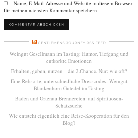
Name, E-Mail-Adresse und Website in diesem Browser
für meinen nächsten Kommentar speichern.
GENTLEMENS JOURNEY RSS FEED
Weingut Gesellmann im Tasting: Humor, Tiefgang und
entkorkte Emotionen
Erhalten, geben, nutzen – die 2.Chance. Nur: wie oft?
Eine Rebsorte, unterschiedliche Dresscodes: Weingut
Blankenhorn Gutedel im Tasting
Baden und Ortenau Brennereien: auf Spirituosen-
Schatzsuche
Wie entsteht eigentlich eine Reise-Kooperation für den
Blog?