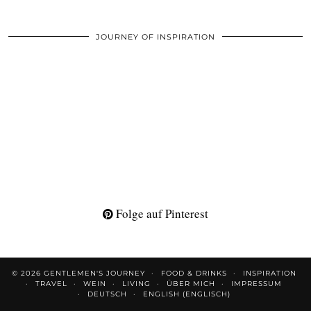
JOURNEY OF INSPIRATION
Folge auf Pinterest
© 2026
GENTLEMEN'S JOURNEY
FOOD & DRINKS
INSPIRATION
TRAVEL
WEIN
LIVING
ÜBER MICH
IMPRESSUM
DEUTSCH
ENGLISH
(
ENGLISCH
)