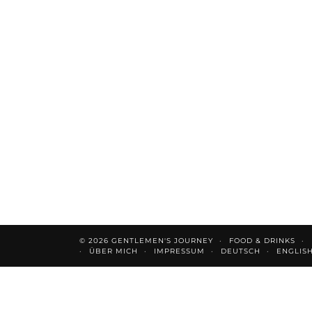
© 2026
GENTLEMEN'S JOURNEY
FOOD & DRINKS
ÜBER MICH
IMPRESSUM
DEUTSCH
ENGLIS