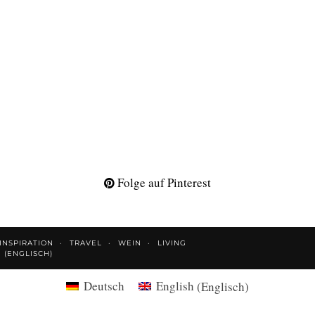
Folge auf Pinterest
INSPIRATION
TRAVEL
WEIN
LIVING
H
(
ENGLISCH
)
Deutsch
English
(
Englisch
)