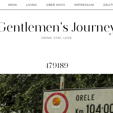
WEIN
LIVING
ÜBER MICH
IMPRESSUM
DEUT
Gentlemen's Journe
DRINK. STAY. LOVE
479189