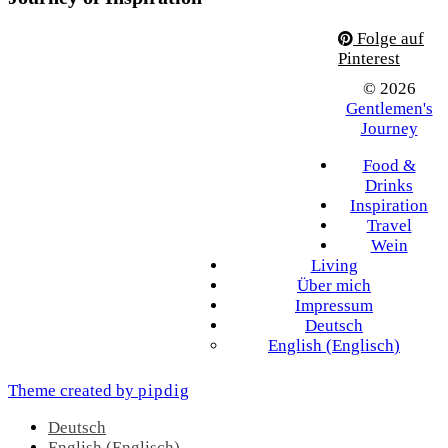
Folge auf
Pinterest
© 2026
Gentlemen's
Journey
Food &
Drinks
Inspiration
Travel
Wein
Living
Über mich
Impressum
Deutsch
English
(
Englisch
)
Theme created by
pipdig
Deutsch
English
(
Englisch
)