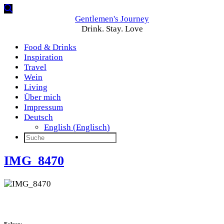
Gentlemen's Journey
Drink. Stay. Love
Food & Drinks
Inspiration
Travel
Wein
Living
Über mich
Impressum
Deutsch
English
(
Englisch
)
IMG_8470
Folgen: