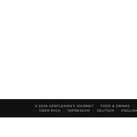
© 2026
GENTLEMEN'S JOURNEY
FOOD & DRINKS
ÜBER MICH
IMPRESSUM
DEUTSCH
ENGLIS