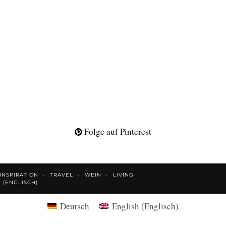
Folge auf Pinterest
INSPIRATION
TRAVEL
WEIN
LIVING
H
(
ENGLISCH
)
Deutsch
English
(
Englisch
)