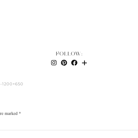
FOLLOW:
-1200×650
 are marked
*