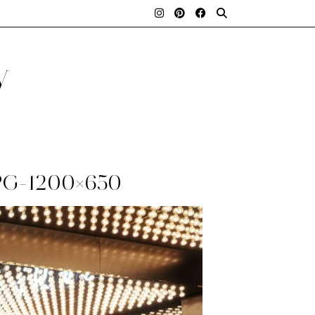
y
G-1200×650