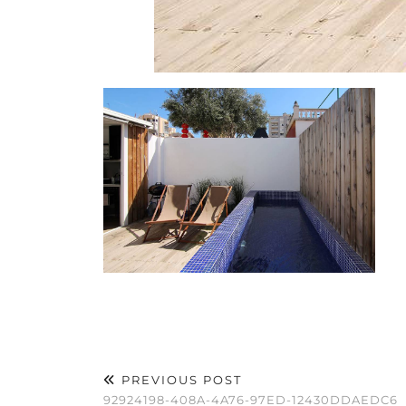
PREVIOUS POST
92924198-408A-4A76-97ED-12430DDAEDC6