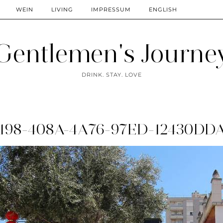
WEIN
LIVING
IMPRESSUM
ENGLISH
Gentlemen's Journe
DRINK. STAY. LOVE
4198-408A-4A76-97ED-12430DD