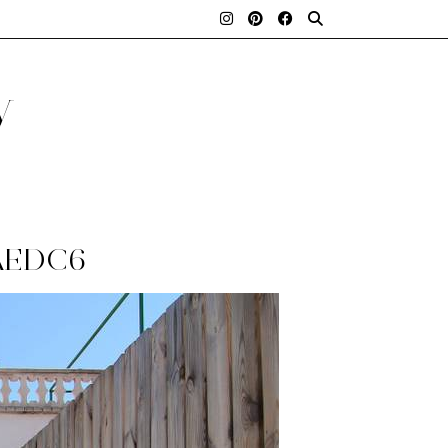
y
AEDC6