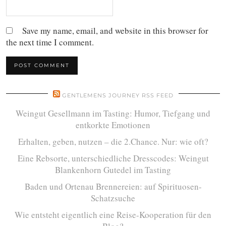
Save my name, email, and website in this browser for
the next time I comment.
GENTLEMENS JOURNEY RSS FEED
Weingut Gesellmann im Tasting: Humor, Tiefgang und
entkorkte Emotionen
Erhalten, geben, nutzen – die 2.Chance. Nur: wie oft?
Eine Rebsorte, unterschiedliche Dresscodes: Weingut
Blankenhorn Gutedel im Tasting
Baden und Ortenau Brennereien: auf Spirituosen-
Schatzsuche
Wie entsteht eigentlich eine Reise-Kooperation für den