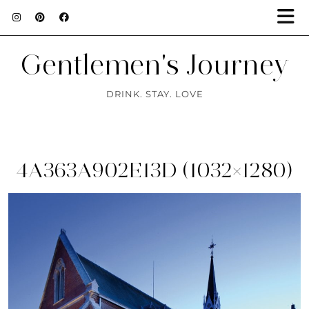
Gentlemen's Journey
DRINK. STAY. LOVE
4A363A902E13D (1032×1280)