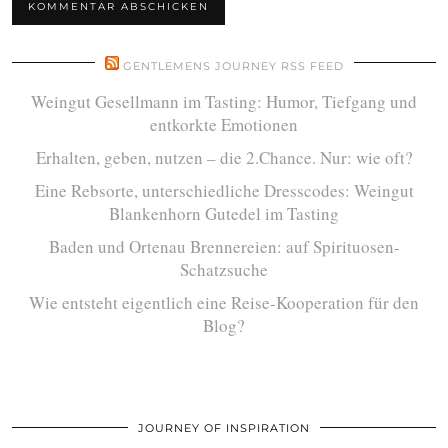
GENTLEMENS JOURNEY RSS FEED
Weingut Gesellmann im Tasting: Humor, Tiefgang und
entkorkte Emotionen
Erhalten, geben, nutzen – die 2.Chance. Nur: wie oft?
Eine Rebsorte, unterschiedliche Dresscodes: Weingut
Blankenhorn Gutedel im Tasting
Baden und Ortenau Brennereien: auf Spirituosen-
Schatzsuche
Wie entsteht eigentlich eine Reise-Kooperation für den
Blog?
JOURNEY OF INSPIRATION