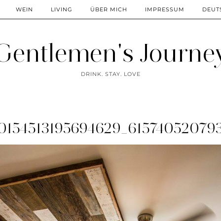
WEIN
LIVING
ÜBER MICH
IMPRESSUM
DEUT
Gentlemen's Journe
DRINK. STAY. LOVE
10154513195694629_61574052079