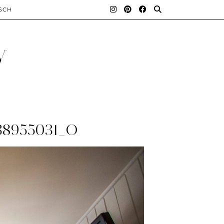
SCH
y
38955031_O