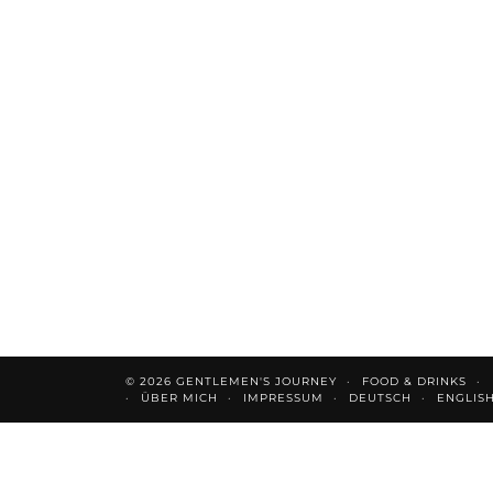
© 2026
GENTLEMEN'S JOURNEY
FOOD & DRINKS
ÜBER MICH
IMPRESSUM
DEUTSCH
ENGLIS