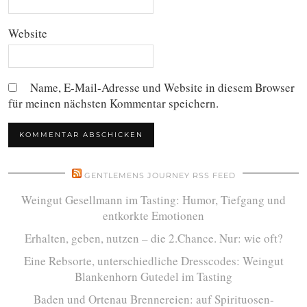
Website
Name, E-Mail-Adresse und Website in diesem Browser
für meinen nächsten Kommentar speichern.
GENTLEMENS JOURNEY RSS FEED
Weingut Gesellmann im Tasting: Humor, Tiefgang und
entkorkte Emotionen
Erhalten, geben, nutzen – die 2.Chance. Nur: wie oft?
Eine Rebsorte, unterschiedliche Dresscodes: Weingut
Blankenhorn Gutedel im Tasting
Baden und Ortenau Brennereien: auf Spirituosen-