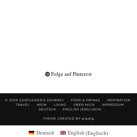
Folge auf Pinterest
© 2026
GENTLEMEN'S JOURNEY
FOOD & DRINKS
INSPIRATION
TRAVEL
WEIN
LIVING
ÜBER MICH
IMPRESSUM
DEUTSCH
ENGLISH
(
ENGLISCH
)
THEME CREATED BY
pipdig
Deutsch
English
(
Englisch
)