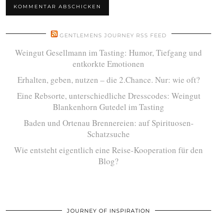
GENTLEMENS JOURNEY RSS FEED
Weingut Gesellmann im Tasting: Humor, Tiefgang und
entkorkte Emotionen
Erhalten, geben, nutzen – die 2.Chance. Nur: wie oft?
Eine Rebsorte, unterschiedliche Dresscodes: Weingut
Blankenhorn Gutedel im Tasting
Baden und Ortenau Brennereien: auf Spirituosen-
Schatzsuche
Wie entsteht eigentlich eine Reise-Kooperation für den
Blog?
JOURNEY OF INSPIRATION