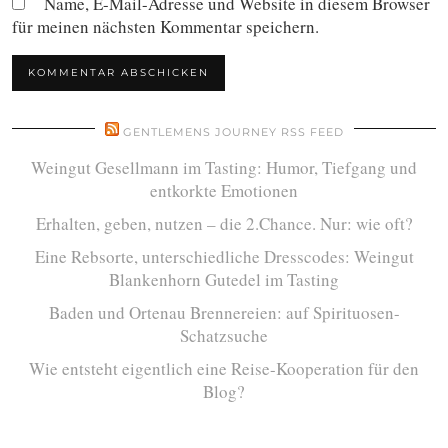
Name, E-Mail-Adresse und Website in diesem Browser
für meinen nächsten Kommentar speichern.
GENTLEMENS JOURNEY RSS FEED
Weingut Gesellmann im Tasting: Humor, Tiefgang und
entkorkte Emotionen
Erhalten, geben, nutzen – die 2.Chance. Nur: wie oft?
Eine Rebsorte, unterschiedliche Dresscodes: Weingut
Blankenhorn Gutedel im Tasting
Baden und Ortenau Brennereien: auf Spirituosen-
Schatzsuche
Wie entsteht eigentlich eine Reise-Kooperation für den
Blog?