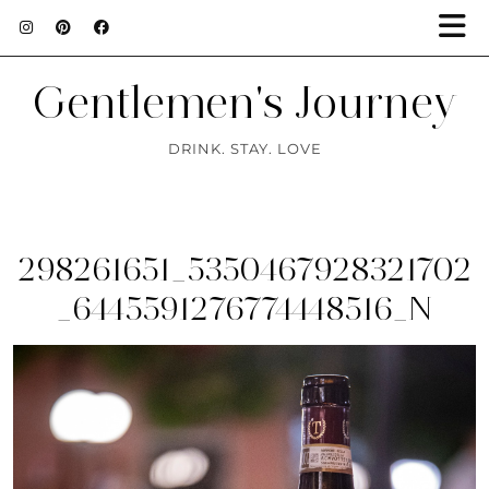
Gentlemen's Journey
DRINK. STAY. LOVE
298261651_5350467928321702
_6445591276774448516_N