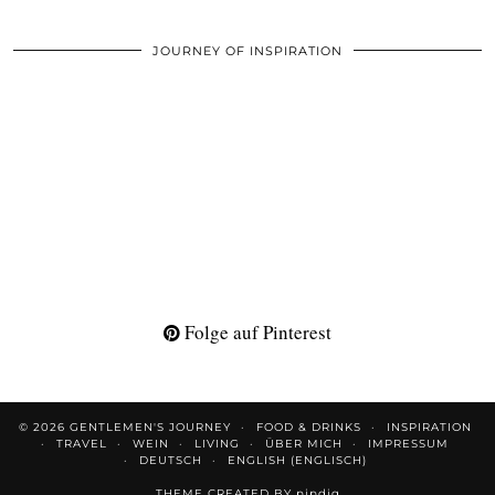
JOURNEY OF INSPIRATION
Folge auf Pinterest
© 2026
GENTLEMEN'S JOURNEY
FOOD & DRINKS
INSPIRATION
TRAVEL
WEIN
LIVING
ÜBER MICH
IMPRESSUM
DEUTSCH
ENGLISH
(
ENGLISCH
)
THEME CREATED BY
pipdig