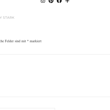
Y STARK
che Felder sind mit
*
markiert