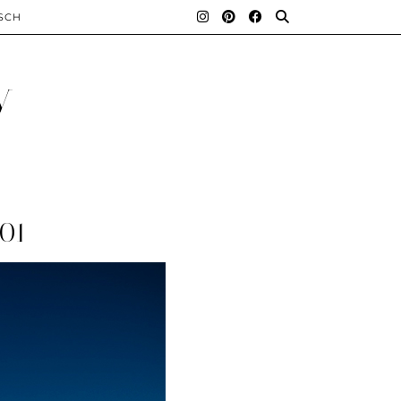
SCH
y
01