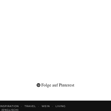
Folge auf Pinterest
INSPIRATION
TRAVEL
WEIN
LIVING
H
(
ENGLISCH
)