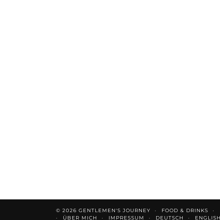
© 2026
GENTLEMEN'S JOURNEY
FOOD & DRINKS
ÜBER MICH
IMPRESSUM
DEUTSCH
ENGLIS