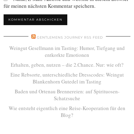
für meinen nächsten Kommentar speichern.
GENTLEMENS JOURNEY RSS FEED
Weingut Gesellmann im Tasting: Humor, Tiefgang und
entkorkte Emotionen
Erhalten, geben, nutzen – die 2.Chance. Nur: wie oft?
Eine Rebsorte, unterschiedliche Dresscodes: Weingut
Blankenhorn Gutedel im Tasting
Baden und Ortenau Brennereien: auf Spirituosen-
Schatzsuche
Wie entsteht eigentlich eine Reise-Kooperation für den
Blog?