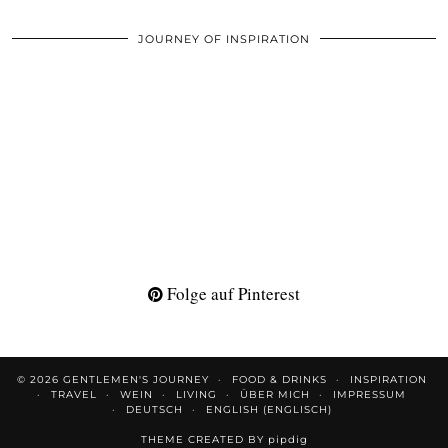
JOURNEY OF INSPIRATION
Folge auf Pinterest
© 2026
GENTLEMEN'S JOURNEY
FOOD & DRINKS
INSPIRATION
TRAVEL
WEIN
LIVING
ÜBER MICH
IMPRESSUM
DEUTSCH
ENGLISH
(
ENGLISCH
)
THEME CREATED BY
pipdig