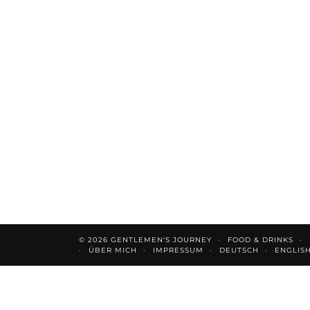
© 2026
GENTLEMEN'S JOURNEY
FOOD & DRINKS
ÜBER MICH
IMPRESSUM
DEUTSCH
ENGLIS