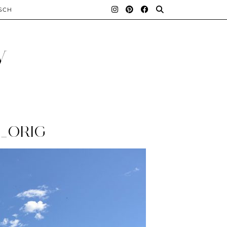
SCH
y
2_ORIG