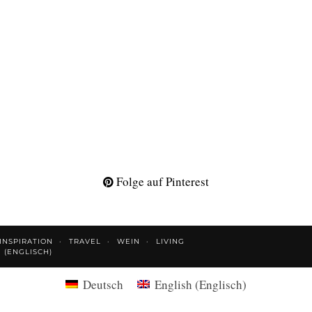
Folge auf Pinterest
INSPIRATION
TRAVEL
WEIN
LIVING
H
(
ENGLISCH
)
Deutsch
English
(
Englisch
)