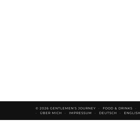
© 2026
GENTLEMEN'S JOURNEY
FOOD & DRINKS
ÜBER MICH
IMPRESSUM
DEUTSCH
ENGLIS