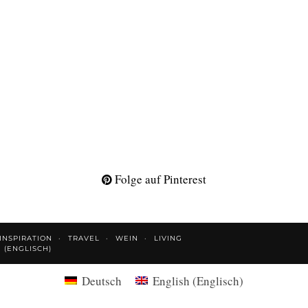
Folge auf Pinterest
INSPIRATION
TRAVEL
WEIN
LIVING
H
(
ENGLISCH
)
Deutsch
English
(
Englisch
)