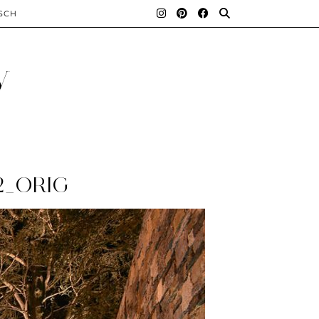
SCH
y
2_ORIG