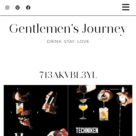
Gentlemen's Journey
DRINK. STAY. LOVE
713AKVBL3YL