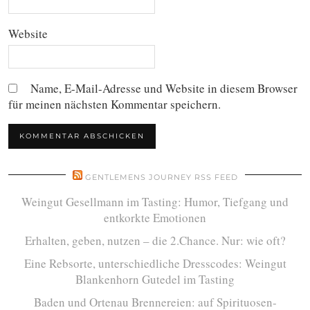
Website
Name, E-Mail-Adresse und Website in diesem Browser
für meinen nächsten Kommentar speichern.
GENTLEMENS JOURNEY RSS FEED
Weingut Gesellmann im Tasting: Humor, Tiefgang und
entkorkte Emotionen
Erhalten, geben, nutzen – die 2.Chance. Nur: wie oft?
Eine Rebsorte, unterschiedliche Dresscodes: Weingut
Blankenhorn Gutedel im Tasting
Baden und Ortenau Brennereien: auf Spirituosen-