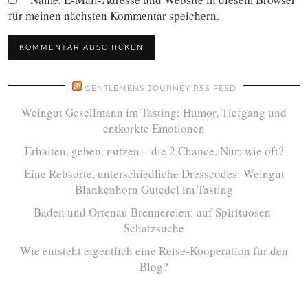
für meinen nächsten Kommentar speichern.
GENTLEMENS JOURNEY RSS FEED
Weingut Gesellmann im Tasting: Humor, Tiefgang und
entkorkte Emotionen
Erhalten, geben, nutzen – die 2.Chance. Nur: wie oft?
Eine Rebsorte, unterschiedliche Dresscodes: Weingut
Blankenhorn Gutedel im Tasting
Baden und Ortenau Brennereien: auf Spirituosen-
Schatzsuche
Wie entsteht eigentlich eine Reise-Kooperation für den
Blog?