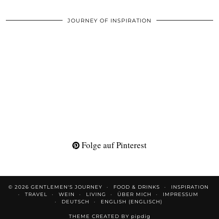
JOURNEY OF INSPIRATION
Folge auf Pinterest
© 2026
GENTLEMEN'S JOURNEY
FOOD & DRINKS
INSPIRATION
TRAVEL
WEIN
LIVING
ÜBER MICH
IMPRESSUM
DEUTSCH
ENGLISH
(
ENGLISCH
)
THEME CREATED BY
pipdig