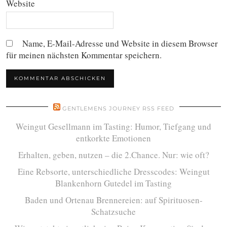
Website
Name, E-Mail-Adresse und Website in diesem Browser
für meinen nächsten Kommentar speichern.
GENTLEMENS JOURNEY RSS FEED
Weingut Gesellmann im Tasting: Humor, Tiefgang und
entkorkte Emotionen
Erhalten, geben, nutzen – die 2.Chance. Nur: wie oft?
Eine Rebsorte, unterschiedliche Dresscodes: Weingut
Blankenhorn Gutedel im Tasting
Baden und Ortenau Brennereien: auf Spirituosen-
Schatzsuche