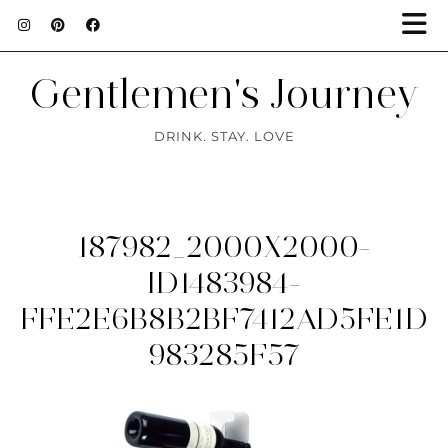
Gentlemen's Journey
DRINK. STAY. LOVE
187982_2000X2000-
ID1483984-
FFE2E6B8B2BF7412AD5FE1D
983285F57