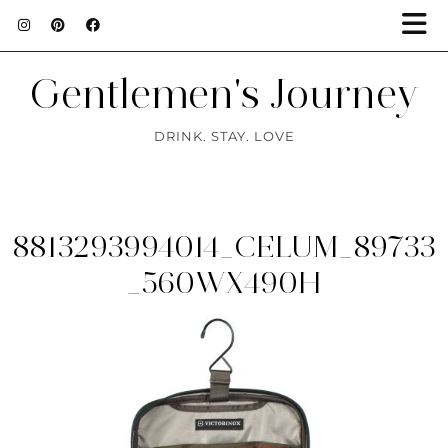
Gentlemen's Journey
DRINK. STAY. LOVE
8813293994014_CELUM_89733
_560WX490H