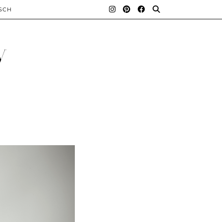
SCH
y