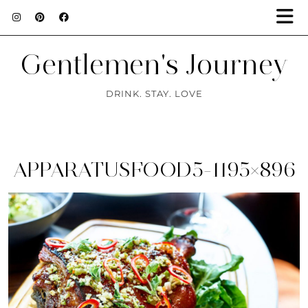
Gentlemen's Journey
DRINK. STAY. LOVE
APPARATUSFOOD5-1195×896